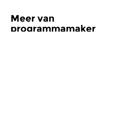
Meer van
programmamaker
Storm Bakker
Jazz
Jazz
ProgJazz
ProgJazz
za 8 aug 2026 22:00 uur
za 1 aug 2026 22:
Vandaag begeven wij ons naar
Deze uitzending is g
de lounge van het edele genre.
de begenadigde Ame
Vocaal en instrumentaal, uit...
saxofonist Michael Br