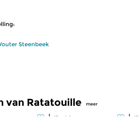
ling:
outer Steenbeek
 van Ratatouille
meer
Klassiek
Kl