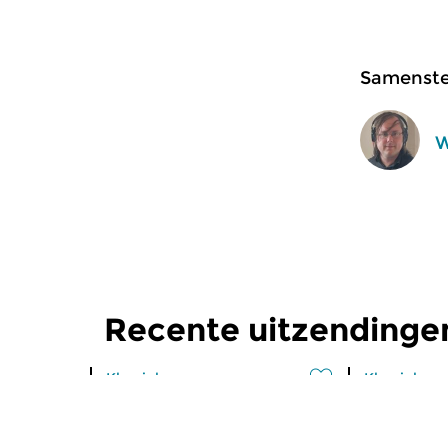
Samenstel
W
Recente uitzendingen
Klassiek
Klassiek