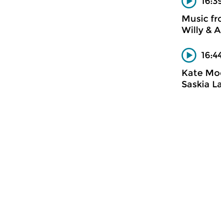
16:3
Music f
Willy & A
16:4
Kate Mo
Saskia L