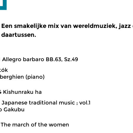
Een smakelijke mix van wereldmuziek, jazz e
daartussen.
1 Allegro barbaro BB.63, Sz.49
tók
iberghien (piano)
4 Kishunraku ha
 Japanese traditional music ; vol.1
o Gakubu
1 The march of the women