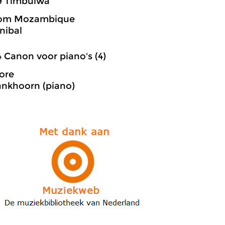
9 Timbulwa
rom Mozambique
nibal
4 Canon voor piano's (4)
ore
ankhoorn (piano)