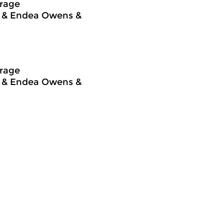
frage
ng & Endea Owens &
frage
ng & Endea Owens &