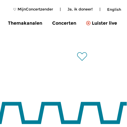
MijnConcertzender
|
Ja, ik doneer!
|
English
Themakanalen
Concerten
Luister live