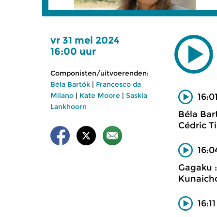
vr 31 mei 2024
16:00 uur
Componisten/uitvoerenden:
Béla Bartók
|
Francesco da
Milano
|
Kate Moore
|
Saskia
16:0
Lankhoorn
Béla Bar
Cédric T
16:0
Gagaku :
Kunaich
16:1