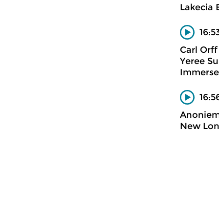
Lakecia 
16:5
Carl Orff
Yeree Su
Immersee
16:5
Anonie
New Lon