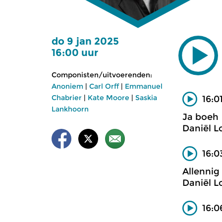
do 9 jan 2025
16:00 uur
Componisten/uitvoerenden:
Anoniem
|
Carl Orff
|
Emmanuel
Chabrier
|
Kate Moore
|
Saskia
16:0
Lankhoorn
Ja boeh
Daniël L
16:0
Allennig 
Daniël L
16:0