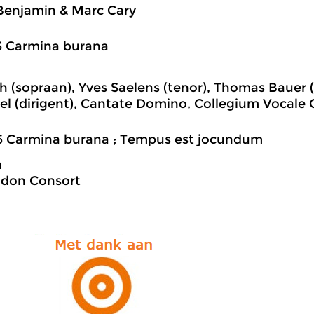
Benjamin & Marc Cary
3 Carmina burana
h (sopraan), Yves Saelens (tenor), Thomas Bauer (
l (dirigent), Cantate Domino, Collegium Vocale
6 Carmina burana ; Tempus est jocundum
m
don Consort