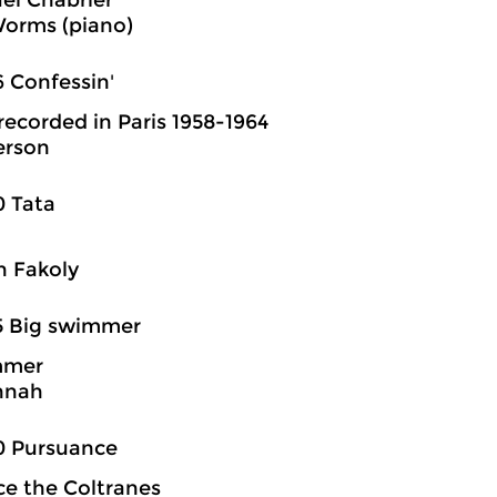
l Chabrier
orms (piano)
6 Confessin'
 recorded in Paris 1958-1964
erson
0 Tata
h Fakoly
5 Big swimmer
mmer
nnah
0 Pursuance
e the Coltranes