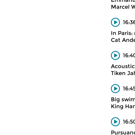
Emmanue
Marcel W
16:3
In Paris:
Cat And
16:4
Acoustic
Tiken Ja
16:4
Big swi
King Ha
16:5
Pursuanc