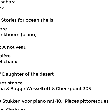
 sahara
zz
3 Stories for ocean shells
ore
ankhoorn (piano)
2 À nouveau
olère
Michaux
7 Daughter of the desert
 resistance
a & Bugge Wesseltoft & Checkpoint 303
0 Stukken voor piano nr.1-10, 'Pièces pittoresques