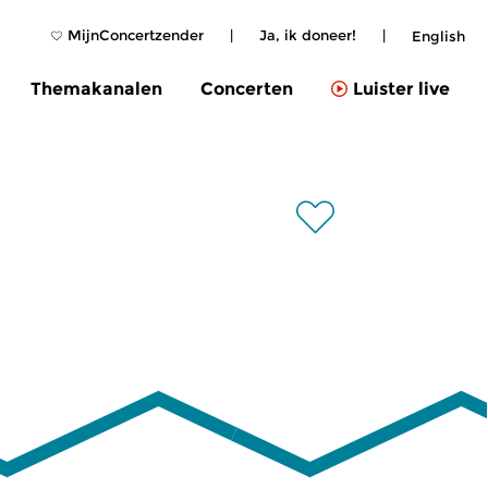
MijnConcertzender
|
Ja, ik doneer!
|
English
Themakanalen
Concerten
Luister live