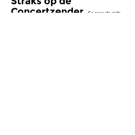
Straks op de
Concertzender
Ga naar de gids
Klassiek
Klassiek
Ochtendeditie
Het pianoateli
zo 9 aug 2026 07:00 uur
zo 9 aug 2026 10
Werken van Johan Gabriel
In dit Pianoatelier st
Meder, Johann Ludwig Bach,
Sonate in G groot D
Evaristo Felice Dall’Abaco...
Franz Schubert centra