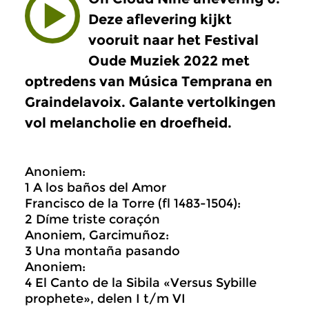
Deze aflevering kijkt
vooruit naar het Festival
Oude Muziek 2022 met
optredens van Música Temprana en
Graindelavoix. Galante vertolkingen
vol melancholie en droefheid.
Anoniem:
1 A los baños del Amor
Francisco de la Torre (fl 1483-1504):
2 Díme triste coraçón
Anoniem, Garcimuñoz:
3 Una montaña pasando
Anoniem:
4 El Canto de la Sibila «Versus Sybille
prophete», delen I t/m VI