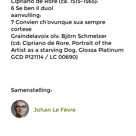
Cipriano de Rore (ca. 1515-1565):
6 Se ben il duol
aanvulling:
7 Convien ch’ovunque sua sempre
cortese
Graindelavoix olv. Björn Schmelzer
(cd: Cipriano de Rore, Portrait of the
Artist as a starving Dog, Glossa Platinum
GCD P121114 / LC 00690)
Samenstelling:
Johan Le Fèvre