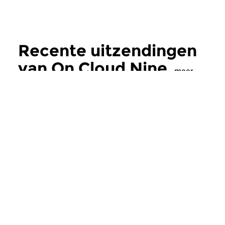
Recente uitzendingen
van On Cloud Nine
meer
Oud
|
Barok
Oud
|
Barok
On Cloud Nine
On Cloud Nine
do 25 jun 2026 21:00 uur
do 28 mei 2026 2
Profane muziek. Aandacht voor
Profane muziek. Een
de Spaanse gambist Fahmi
die zich volop wentel
Alqhai en zijn gezelschap...
achttiende eeuw met 