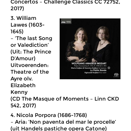
Concertos – Challenge Classics CC 72752,
2017)
3. William
Lawes (1603-
1645)
– ‘The last Song
or Valediction’
(Uit: The Prince
D’Amour)
Uitvoerenden:
Theatre of the
Ayre olv.
Elizabeth
Kenny
(CD The Masque of Moments – Linn CKD
542, 2017)
4. Nicola Porpora (1686-1768)
– Aria: ‘Non paventa del mar le procelle’
(uit Handels pastiche opera Catone)