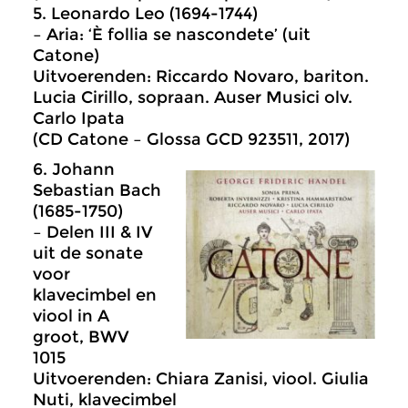
5. Leonardo Leo (1694-1744)
– Aria: ‘È follia se nascondete’ (uit
Catone)
Uitvoerenden: Riccardo Novaro, bariton.
Lucia Cirillo, sopraan. Auser Musici olv.
Carlo Ipata
(CD Catone – Glossa GCD 923511, 2017)
6. Johann
Sebastian Bach
(1685-1750)
– Delen III & IV
uit de sonate
voor
klavecimbel en
viool in A
groot, BWV
1015
Uitvoerenden: Chiara Zanisi, viool. Giulia
Nuti, klavecimbel