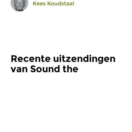
Kees Koudstaal
Recente uitzendingen
van Sound the
Trumpet, Strike the
Viol!
meer
Oud
|
Barok
Oud
|
Barok