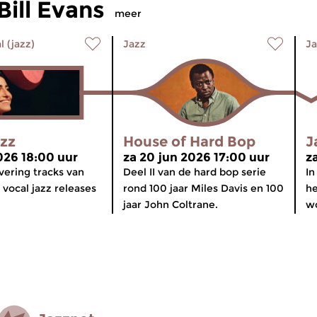
ill Evans
meer
l (jazz)
Jazz
Ja
azz
House of Hard Bop
J
2026 18:00 uur
za 20 jun 2026 17:00 uur
z
vering tracks van
Deel II van de hard bop serie
In
 vocal jazz releases
rond 100 jaar Miles Davis en 100
he
jaar John Coltrane.
wo