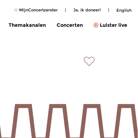
MijnConcertzender
|
Ja, ik doneer!
|
English
Themakanalen
Concerten
Luister live