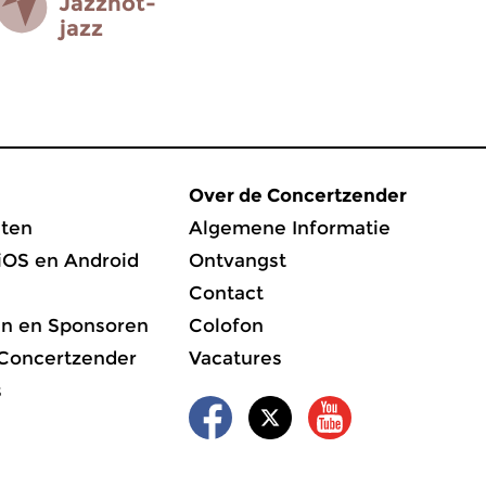
Jazz­not­
jazz
Over de Concertzender
ten
Algemene Informatie
iOS en Android
Ontvangst
Contact
en en Sponsoren
Colofon
 Concertzender
Vacatures
s