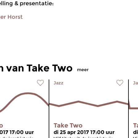
ling & presentatie:
er Horst
n van Take Two
meer
Jazz
Ja
o
Take Two
T
2017 17:00 uur
di 25 apr 2017 17:00 uur
di