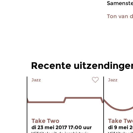
Samenstel
Ton van d
Recente uitzendinge
Jazz
Jazz
Take Two
Take Tw
di 23 mei 2017 17:00 uur
di 9 mei 