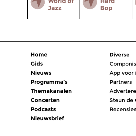
World of
Hard
Jazz
Bop
Home
Diverse
Gids
Componis
Nieuws
App voor 
Programma’s
Partners
Themakanalen
Adverter
Concerten
Steun de
Podcasts
Recensie
Nieuwsbrief