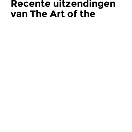
Recente uitzendingen
van The Art of the
Improvisers
meer
Jazz
Jazz
The Art of the
The Art of the
Improvisers
Improvisers
za 1 aug 2026 23:00 uur
za 25 jul 2026 23
Deel 2 in de serie over de
Internationale avant
Duitse saxofoniste en...
Horace Tapscott deel 1