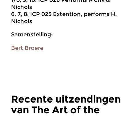
1/5, 9, 10: ICP 026 Performs Monk &
Nichols
6, 7, 8: ICP 025 Extention, performs H.
Nichols
Samenstelling:
Bert Broere
Recente uitzendingen
van The Art of the
Improvisers
meer
Jazz
Jazz