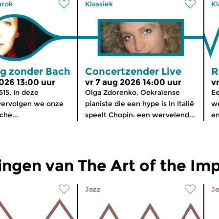
arok
Klassiek
Kl
g zonder Bach
Concertzender Live
R
2026 13:00 uur
vr 7 aug 2026 14:00 uur
v
515. In deze
Olga Zdorenko, Oekraïense
Ee
ervolgen we onze
pianiste die een hype is in Italië
we
che...
speelt Chopin: een wervelend...
en
ngen van The Art of the Imp
Jazz
Ja