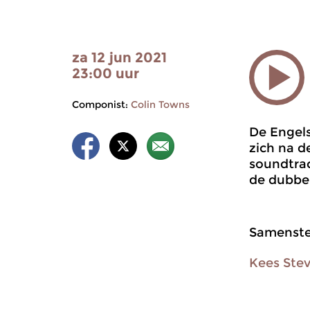
za 12 jun 2021
23:00 uur
Componist:
Colin Towns
De Engels
zich na d
soundtrac
de dubbel
Samenstel
Kees Ste