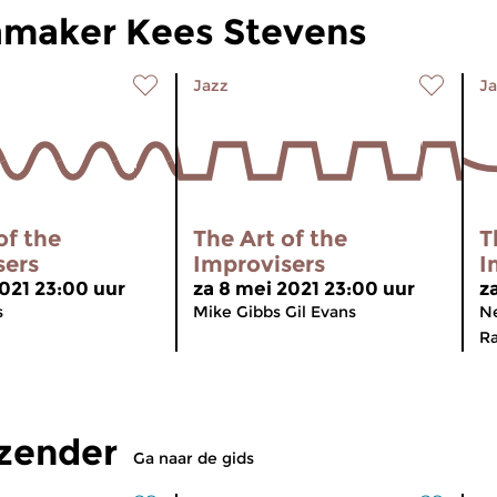
maker Kees Stevens
Jazz
Ja
of the
The Art of the
T
sers
Improvisers
I
2021 23:00 uur
za 8 mei 2021 23:00 uur
z
s
Mike Gibbs Gil Evans
Ne
R
tzender
Ga naar de gids