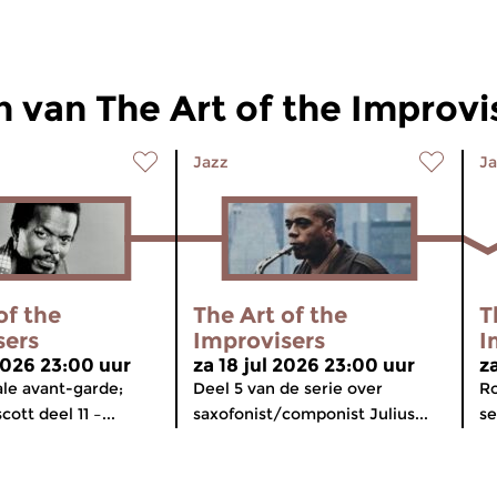
 van The Art of the Improvi
Jazz
Ja
of the
The Art of the
T
sers
Improvisers
I
 2026 23:00 uur
za 18 jul 2026 23:00 uur
z
ale avant-garde;
Deel 5 van de serie over
Ro
ott deel 11 –...
saxofonist/componist Julius...
se