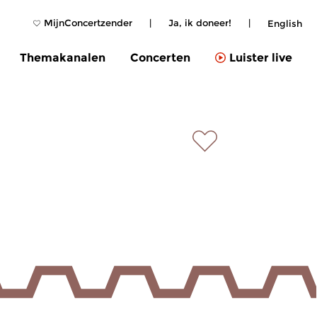
MijnConcertzender
|
Ja, ik doneer!
|
English
Themakanalen
Concerten
Luister live