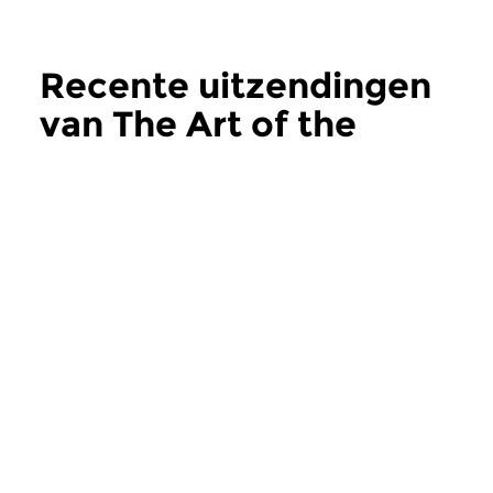
Recente uitzendingen
van The Art of the
Improvisers
meer
Jazz
Jazz
The Art of the
The Art of the
Improvisers
Improvisers
za 8 aug 2026 23:00 uur
za 1 aug 2026 23:
In deze aflevering Michael
Deel 2 in de serie ov
Moore’s Universe Quartet...
Duitse saxofoniste en