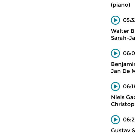
(piano)
05:3
Walter B
Sarah-Ja
06:0
Benjami
Jan De M
06:1
Niels Ga
Christop
06:2
Gustav 