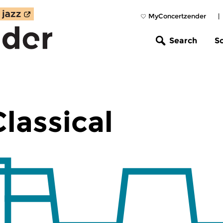
MyConcertzender
|
Search
S
lassical