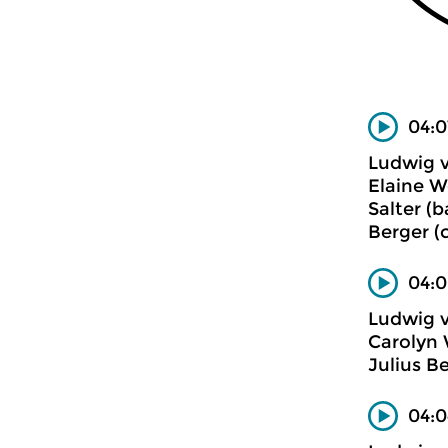
04:0
Ludwig 
Elaine W
Salter (b
Berger (c
04:0
Ludwig 
Carolyn 
Julius Be
04:0