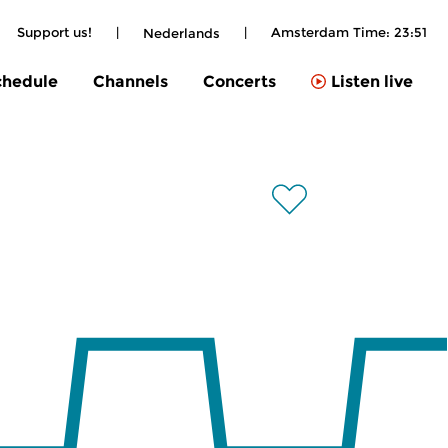
Support us!
|
|
Amsterdam Time:
23:51
Nederlands
chedule
Channels
Concerts
Listen live