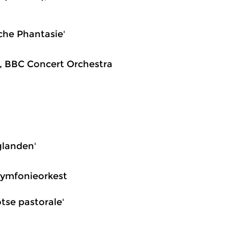
sche Phantasie'
), BBC Concert Orchestra
glanden'
Symfonieorkest
otse pastorale'