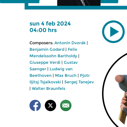
sun 4 feb 2024
04:00 hrs
Composers:
Antonín Dvorák
|
Benjamin Godard
|
Felix
Mendelssohn Bartholdy
|
Giuseppe Verdi
|
Gustav
Saenger
|
Ludwig van
Beethoven
|
Max Bruch
|
Pjotr
Iljitsj Tsjaikovski
|
Sergej Tanejev
|
Walter Braunfels