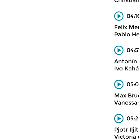
Christian
04:1
Felix Me
Pablo He
04:5
Antonín
Ivo Kahá
05:0
Max Bru
Vanessa-
05:2
Pjotr Ilji
Victoria