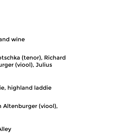
, and wine
otschka (tenor), Richard
rger (viool), Julius
ie, highland laddie
 Altenburger (viool),
Alley