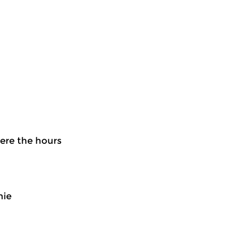
1
were the hours
nie