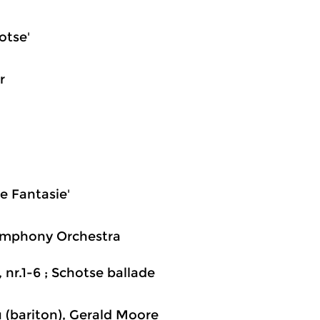
otse'
r
he Fantasie'
Symphony Orchestra
nr.1-6 ; Schotse ballade
u (bariton), Gerald Moore