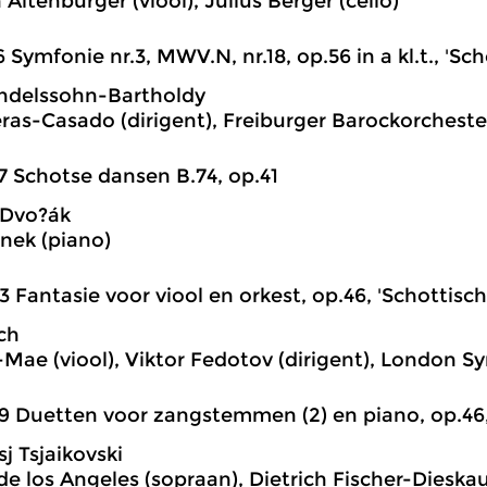
 Altenburger (viool), Julius Berger (cello)
6 Symfonie nr.3, MWV.N, nr.18, op.56 in a kl.t., 'Sch
ndelssohn-Bartholdy
ras-Casado (dirigent), Freiburger Barockorcheste
7 Schotse dansen B.74, op.41
 Dvo?ák
nek (piano)
3 Fantasie voor viool en orkest, op.46, 'Schottisc
ch
Mae (viool), Viktor Fedotov (dirigent), London 
9 Duetten voor zangstemmen (2) en piano, op.46, 
tsj Tsjaikovski
 de los Angeles (sopraan), Dietrich Fischer-Dieska