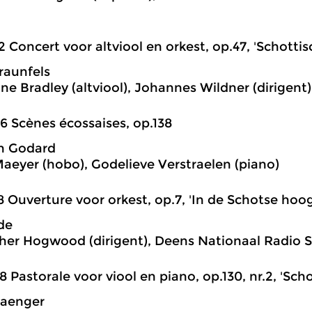
2 Concert voor altviool en orkest, op.47, 'Schotti
raunfels
ne Bradley (altviool), Johannes Wildner (dirigent
6 Scènes écossaises, op.138
n Godard
aeyer (hobo), Godelieve Verstraelen (piano)
8 Ouverture voor orkest, op.7, 'In de Schotse hoo
de
her Hogwood (dirigent), Deens Nationaal Radio 
8 Pastorale voor viool en piano, op.130, nr.2, 'Sch
Saenger