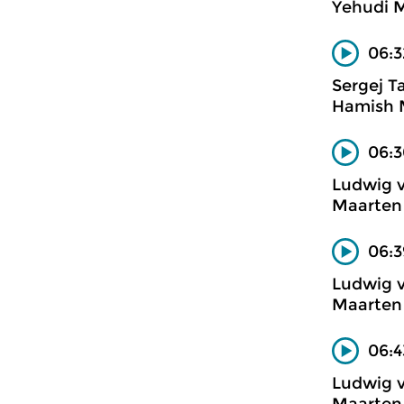
Yehudi M
06:3
Sergej T
Hamish M
06:3
Ludwig 
Maarten 
06:3
Ludwig 
Maarten 
06:4
Ludwig 