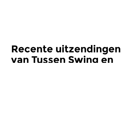
Recente uitzendingen
van Tussen Swing en
Bop
meer
Jazz
Jazz
Tussen Swing en Bop
Tussen Swing 
za 29 mei 2021 16:00 uur
za 30 jan 2021 16