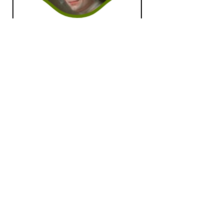
Missa etcetera
do 28 sep 2023 22:00 uur
Deze aflevering staat in het
teken van een drietal Franse
barokcomponisten die...
Oud
|
Barok
Sound the Trumpet,
Strike the Viol!
zo 17 sep 2023 11:00 uur
Kees Koudstaal presenteert de
nieuwe albums van Le...