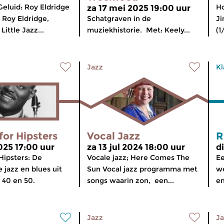
eluid: Roy Eldridge
Ho
za 17 mei 2025 19:00 uur
 Roy Eldridge,
Schatgraven in de
J
ittle Jazz...
muziekhistorie. Met: Keely...
(1
Jazz
Kl
for Hipsters
Vocal Jazz
R
025 17:00 uur
za 13 jul 2024 18:00 uur
d
Hipsters: De
Vocale jazz; Here Comes The
Ee
 jazz en blues uit
Sun Vocal jazz programma met
we
 40 en 50.
songs waarin zon, een...
en
Jazz
Ja