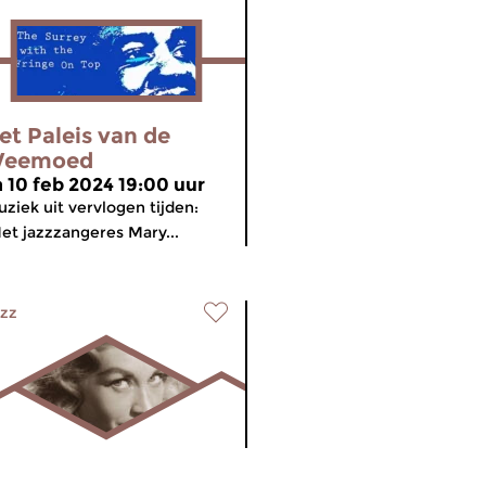
et Paleis van de
eemoed
a 10 feb 2024 19:00 uur
ziek uit vervlogen tijden:
t jazzzangeres Mary...
zz
et Paleis van de
meer info