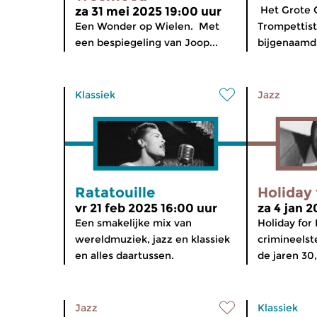
Het Grote G
za 31 mei 2025 19:00 uur
Een Wonder op Wielen. Met
Trompettist
een bespiegeling van Joop...
bijgenaamd L
Klassiek
Jazz
Ratatouille
Holiday 
vr 21 feb 2025 16:00 uur
za 4 jan 2
Een smakelijke mix van
Holiday for 
wereldmuziek, jazz en klassiek
crimineelste
en alles daartussen.
de jaren 30,
Jazz
Klassiek