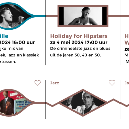
lle
Holiday for Hipsters
H
W
 2024 16:00 uur
za 4 mei 2024 17:00 uur
jke mix van
De crimineelste jazz en blues
z
k, jazz en klassiek
uit de jaren 30, 40 en 50.
Mu
rtussen.
Me
Jazz
Ja
is van de
The Art of the
H