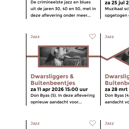
De crimineelste jazz en blues
za 25 jul 
uit de jaren 30, 40 en 50, met in
Muzikaal s
deze aflevering onder meer...
opgetogen c
Jazz
Jazz
Dwarsliggers &
Dwarsli
Buitenbeentjes
Buitenb
za 11 apr 2026 15:00 uur
za 28 mrt
Don Byas (5). In deze aflevering
Don Byas (4)
opnieuw aandacht voor...
aandacht vo
Jazz
Jazz