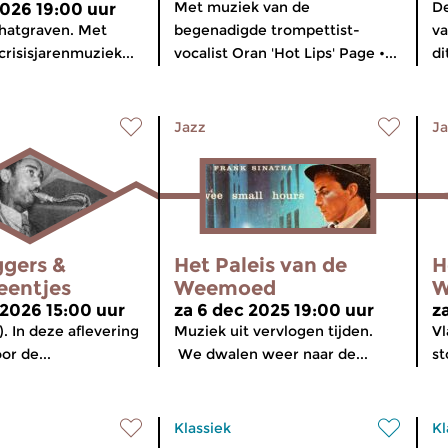
Met muziek van de
De
2026 19:00 uur
chatgraven. Met
begenadigde trompettist-
va
risisjarenmuziek...
vocalist Oran 'Hot Lips' Page •...
di
Jazz
Ja
ggers &
Het Paleis van de
H
eentjes
Weemoed
W
 2026 15:00 uur
za 6 dec 2025 19:00 uur
z
. In deze aflevering
Muziek uit vervlogen tijden.
Vl
or de...
We dwalen weer naar de...
st
Klassiek
Kl