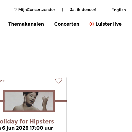
MijnConcertzender
|
Ja, ik doneer!
|
English
Themakanalen
Concerten
Luister live
zz
oliday for Hipsters
a 6 jun 2026 17:00 uur