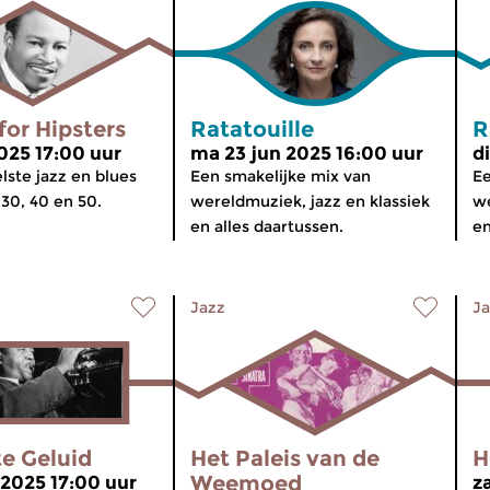
for Hipsters
Ratatouille
R
2025 17:00 uur
ma 23 jun 2025 16:00 uur
d
lste jazz en blues
Een smakelijke mix van
Ee
 30, 40 en 50.
wereldmuziek, jazz en klassiek
we
en alles daartussen.
en
Jazz
Ja
e Geluid
Het Paleis van de
H
Weemoed
 2025 17:00 uur
z