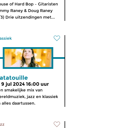
use of Hard Bop – Gitaristen
immy Raney & Doug Raney
/3) Drie uitzendingen met...
assiek
atatouille
i 9 jul 2024 16:00 uur
n smakelijke mix van
reldmuziek, jazz en klassiek
 alles daartussen.
zz