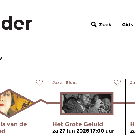
Zoek
Gids
w
Jazz
|
Blues
Ja
is van de
Het Grote Geluid
H
ed
za 27 jun 2026 17:00 uur
z