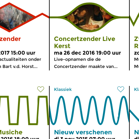
zender
Concertzender Live
Z
Kerst
R
2017 15:00 uur
ma 26 dec 2016 19:00 uur
z
actualiteiten onder
Live-opnamen die de
Mu
 Bart v.d. Horst...
Concertzender maakte van...
Mu
Klassiek
Kl
usiche
Nieuw verschenen
N