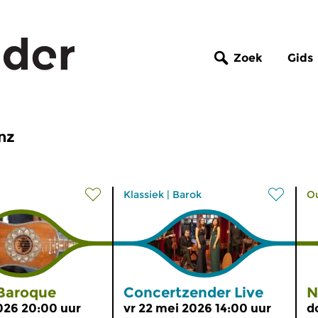
Zoek
Gids
nz
Klassiek
|
Barok
O
 Baroque
Concertzender Live
N
2026 20:00 uur
vr 22 mei 2026 14:00 uur
d