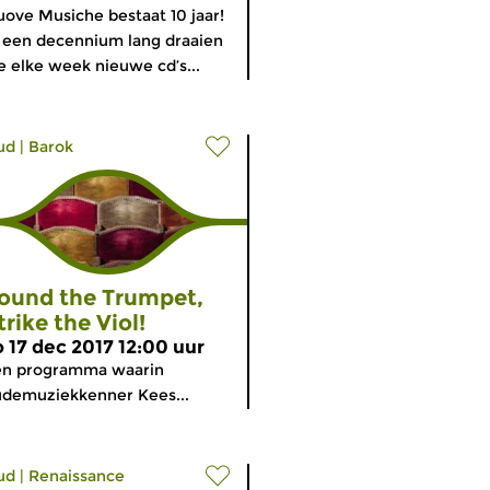
ove Musiche bestaat 10 jaar!
 een decennium lang draaien
 elke week nieuwe cd’s...
ud
|
Barok
ound the Trumpet,
trike the Viol!
o 17 dec 2017 12:00 uur
en programma waarin
demuziekkenner Kees...
ud
|
Renaissance