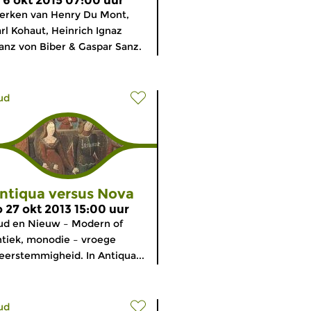
i 6 okt 2015 07:00 uur
erken van Henry Du Mont,
rl Kohaut, Heinrich Ignaz
anz von Biber & Gaspar Sanz.
ud
ntiqua versus Nova
o 27 okt 2013 15:00 uur
ud en Nieuw – Modern of
tiek, monodie – vroege
erstemmigheid. In Antiqua...
ud