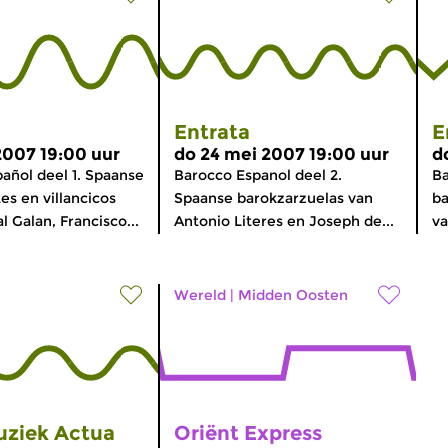
Entrata
E
2007 19:00 uur
do 24 mei 2007 19:00 uur
d
añol deel 1. Spaanse
Barocco Espanol deel 2.
Ba
es en villancicos
Spaanse barokzarzuelas van
ba
l Galan, Francisco...
Antonio Literes en Joseph de...
va
Wereld
|
Midden Oosten
ziek Actua
Oriënt Express