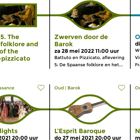
5. The
Zwerven door de
O
folklore and
Barok
d
of the
We
za 28 mei 2022 11:00 uur
-pizzicato
Battuto en Pizzicato, aflevering
Vi
5: De Spaanse folklore en het...
Fr
ssance
Oud
|
Barok
O
lights
L’Esprit Baroque
N
 2021 20:00 uur
do 27 mei 2021 20:00 uur
m