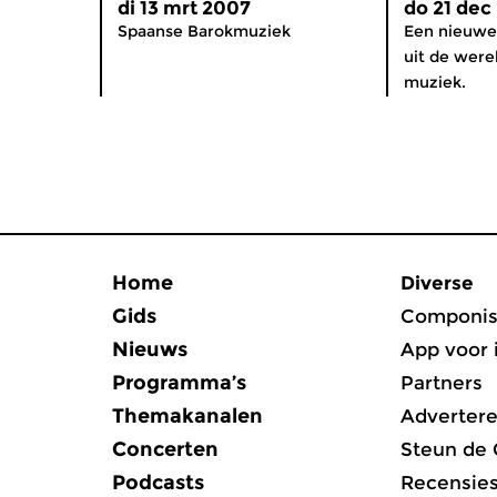
di 13 mrt 2007
do 21 dec
Spaanse Barokmuziek
Een nieuwe
uit de were
muziek.
Home
Diverse
Gids
Componis
Nieuws
App voor 
Programma’s
Partners
Themakanalen
Adverter
Concerten
Steun de
Podcasts
Recensie