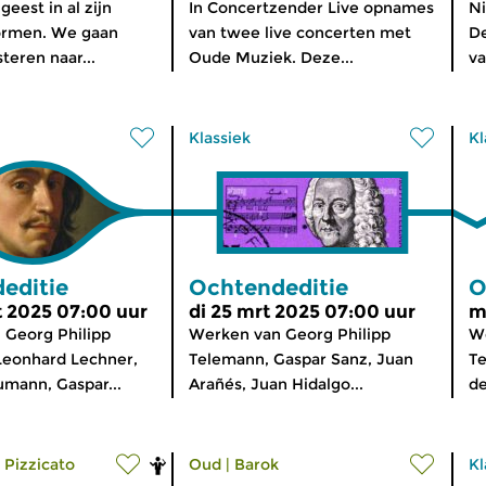
eest in al zijn
In Concertzender Live opnames
Ni
ormen. We gaan
van twee live concerten met
De
teren naar...
Oude Muziek. Deze...
va
Klassiek
Kl
editie
Ochtendeditie
O
 2025 07:00 uur
di 25 mrt 2025 07:00 uur
m
 Georg Philipp
Werken van Georg Philipp
We
Leonhard Lechner,
Telemann, Gaspar Sanz, Juan
Te
mann, Gaspar...
Arañés, Juan Hidalgo...
de
 Pizzicato
Oud
|
Barok
Kl