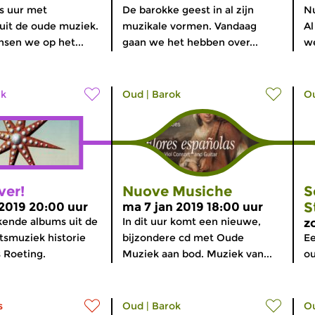
s uur met
De barokke geest in al zijn
Nu
 uit de oude muziek.
muzikale vormen. Vandaag
Al
sen we op het...
gaan we het hebben over...
we
lk
Oud
|
Barok
O
ver!
Nuove Musiche
S
S
 2019 20:00 uur
ma 7 jan 2019 18:00 uur
ende albums uit de
In dit uur komt een nieuwe,
z
otsmuziek historie
bijzondere cd met Oude
E
 Roeting.
Muziek aan bod. Muziek van...
ou
s
Oud
|
Barok
O