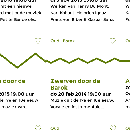
 2016 18:00 uur
di 3 nov 2015 07:00 uur
d
komt een nieuwe,
Werken van Henry Du Mont,
W
 cd met oude muziek
Karl Kohaut, Heinrich Ignaz
Ka
Petite Bande olv...
Franz von Biber & Gaspar Sanz.
Fr
Oud
|
Barok
O
 door de
Zwerven door de
A
Barok
z
O
2015 19:00 uur
do 20 feb 2014 19:00 uur
de 17e en 18e eeuw.
Muziek uit de 17e en 18e eeuw.
An
muziek van...
Vocale en instrumentale...
me
Oud
O