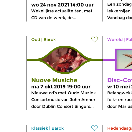
Een zondag
wo 24 nov 2021 14:00 uur
Wekelijkse actualiteiten, met
lekkernijen
CD van de week, de...
Vandaag dan
Oud
|
Barok
Wereld
|
Fo
Nuove Musiche
Disc-Co
ma 7 okt 2019 19:00 uur
vr 10 mei
Nieuwe cd’s met Oude Muziek.
Belangwekk
Consortmusic van John Amner
folk- en ro
door Dublin Consort Singers...
door Marius
Klassiek
|
Barok
Hedendaag