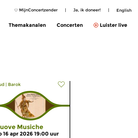
MijnConcertzender
|
Ja, ik doneer!
|
English
Themakanalen
Concerten
Luister live
ud
|
Barok
uove Musiche
o 16 apr 2026 19:00 uur