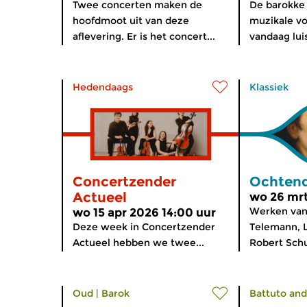
Twee concerten maken de
De barokke g
hoofdmoot uit van deze
muzikale v
aflevering. Er is het concert...
vandaag luis
Hedendaags
Klassiek
Concertzender
Ochtend
Actueel
wo 26 mrt
Werken van
wo 15 apr 2026 14:00 uur
Deze week in Concertzender
Telemann, 
Actueel hebben we twee...
Robert Schu
Oud
|
Barok
Battuto and