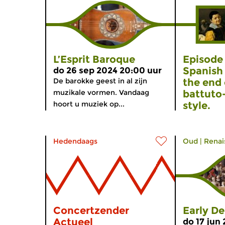
L’Esprit Baroque
Episode 
Spanish 
do 26 sep 2024 20:00 uur
De barokke geest in al zijn
the end 
muzikale vormen. Vandaag
battuto
hoort u muziek op...
style.
...
Hedendaags
Oud
|
Renai
Concertzender
Early De
Actueel
do 17 jun