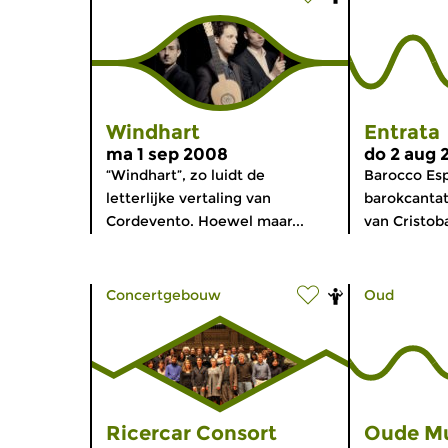
Windhart
Entrata
ma 1 sep 2008
do 2 aug 
“Windhart”, zo luidt de
Barocco Esp
letterlijke vertaling van
barokcantat
Cordevento. Hoewel maar...
van Cristoba
Concertgebouw
Oud
Ricercar Consort
Oude Mu