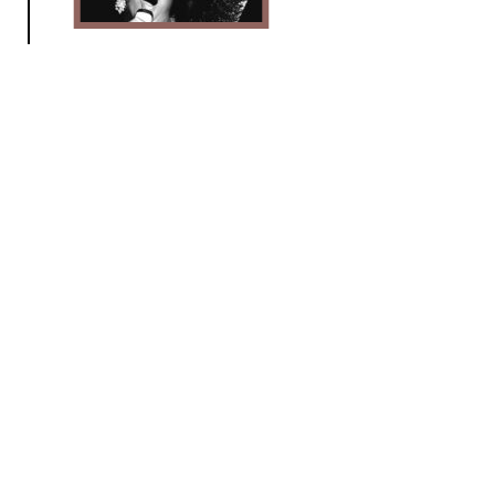
Vocal Jazz
za 10 jan 2026 18:00 uur
Vocal jazz: Standards uit 1926
Jazz
Concertzender Live
vr 28 nov 2025 14:00 uur
Live-opnames gemaakt door de
Concertzender, met in deze
aflevering concertopnamen...