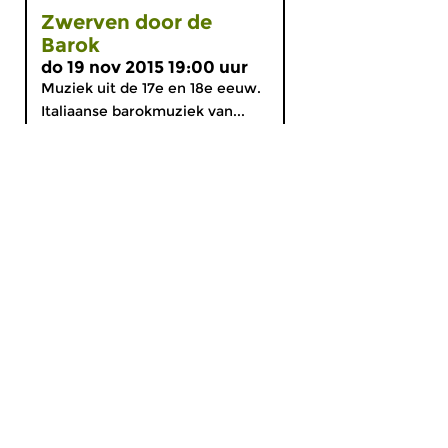
Zwerven door de
Barok
do 19 nov 2015 19:00 uur
Muziek uit de 17e en 18e eeuw.
Italiaanse barokmuziek van...
MijnCZ
|
Ja, ik doneer!
|
English
Home
Gids
Nieuws
Programma’s