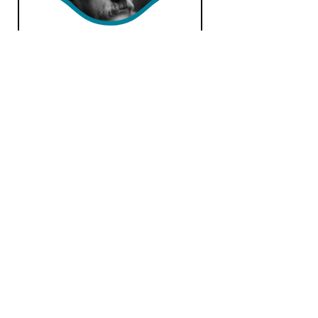
Tussen droom en daad
di 15 dec 2020 21:00 uur
Deel 34: Hans Pfitzner, Von
Deutscher Seele, romantische
cantate, opus 28 en
Klassiek
Tussen droom en daad
di 8 dec 2020 21:00 uur
Deel 32: Hans Pfitzner, liederen,
1888-1907 & Richard Strauss,
liederen, 1889.