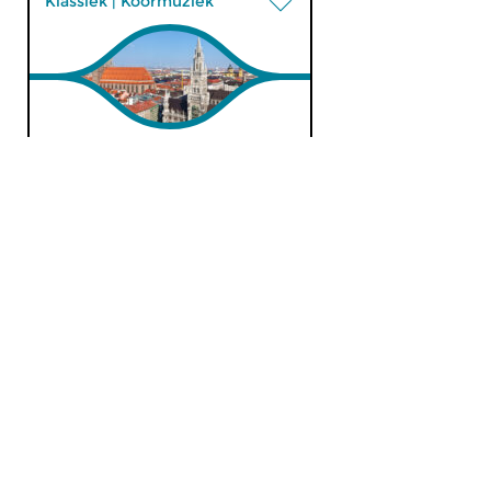
Klassiek
|
Koormuziek
Sanssouci
za 25 apr 2026 10:00 uur
Alles bij elkaar is 1775 voor
Mozart geen onaardig jaar.
Podium voor Talent
Julija Hartig en