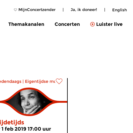
MijnConcertzender
|
Ja, ik doneer!
|
English
Themakanalen
Concerten
Luister live
edendaags
|
Eigentijdse muziek
ijdetijds
r 1 feb 2019 17:00 uur