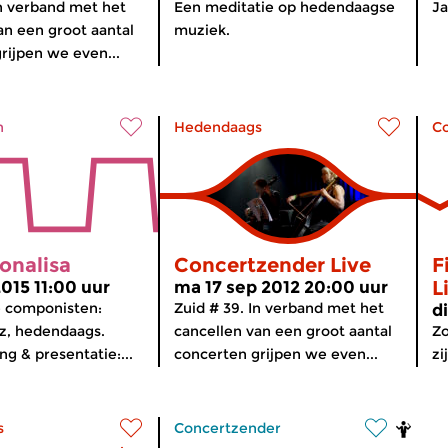
In verband met het
Een meditatie op hedendaagse
Ja
an een groot aantal
muziek.
rijpen we even...
n
Hedendaags
C
onalisa
Concertzender Live
F
L
2015 11:00 uur
ma 17 sep 2012 20:00 uur
e componisten:
Zuid # 39. In verband met het
d
zz, hedendaags.
cancellen van een groot aantal
Zo
g & presentatie:...
concerten grijpen we even...
zi
s
Concertzender