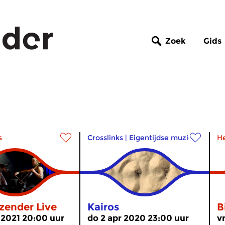
Zoek
Gids
s
Crosslinks
|
Eigentijdse muziek
H
zender Live
Kairos
B
 2021 20:00 uur
do 2 apr 2020 23:00 uur
v