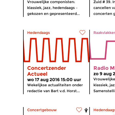
Vrouwelijke componisten:
Zuid # 39. 
klassiek, jazz, hedendaags –
cancellen v
gekozen en gepresenteerd...
concerten g
Hedendaags
Raakvlakke
Concertzender
Radio M
Actueel
zo 9 aug 
Vrouwelijk
wo 17 aug 2016 15:00 uur
Wekelijkse actualiteiten onder
klassiek, ja
redactie van Bart v.d. Horst...
Samenstellin
Concertgebouw
Hedendaag