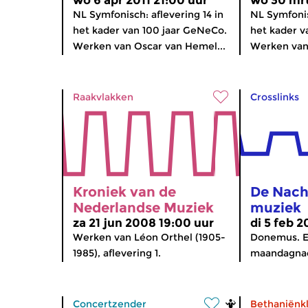
wo 6 apr 2011 21:00 uur
wo 30 mrt
NL Symfonisch: aflevering 14 in
NL Symfonis
het kader van 100 jaar GeNeCo.
het kader v
Werken van Oscar van Hemel...
Werken van 
Raakvlakken
Crosslinks
Kroniek van de
De Nach
Nederlandse Muziek
muziek
za 21 jun 2008 19:00 uur
di 5 feb 
Werken van Léon Orthel (1905-
Donemus. E
1985), aflevering 1.
maandagnac
Concertzender
Bethaniënk