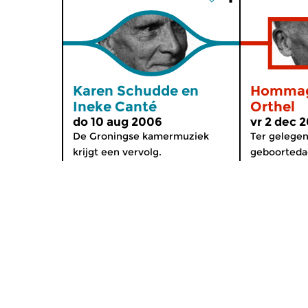
Karen Schudde en
Hommag
Ineke Canté
Orthel
do 10 aug 2006
vr 2 dec 
De Groningse kamermuziek
Ter gelegen
krijgt een vervolg.
geboorteda
Home
Diverse
Gids
Componis