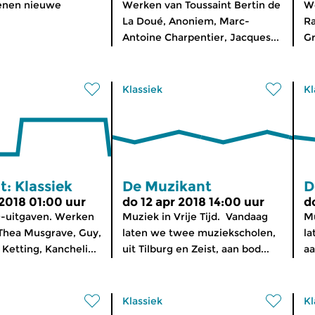
enen nieuwe
Werken van Toussaint Bertin de
We
La Doué, Anoniem, Marc-
Ra
Antoine Charpentier, Jacques...
Gr
Klassiek
Kl
: Klassiek
De Muzikant
D
 2018 01:00 uur
do 12 apr 2018 14:00 uur
d
-uitgaven. Werken
Muziek in Vrije Tijd. Vandaag
Mu
Thea Musgrave, Guy,
laten we twee muziekscholen,
la
 Ketting, Kancheli...
uit Tilburg en Zeist, aan bod...
aa
Klassiek
Kl