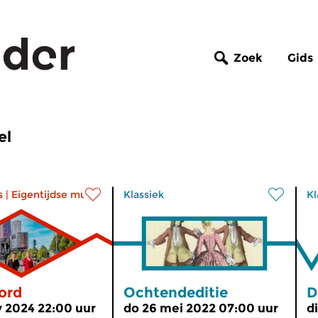
Zoek
Gids
el
s
|
Eigentijdse muziek
Klassiek
Kl
ord
Ochtendeditie
D
 2024 22:00 uur
do 26 mei 2022 07:00 uur
d