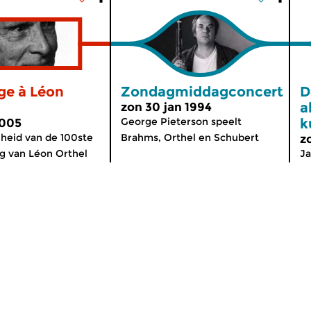
e à Léon
Zondagmiddagconcert
D
a
zon 30 jan 1994
George Pieterson speelt
k
2005
heid van de 100ste
Brahms, Orthel en Schubert
z
g van Léon Orthel
Ja
Over de Concertzender
ten
Algemene Informatie