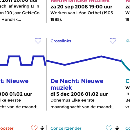
Nederlandse Muziek
N
 2011 20:00 uur
ch, aflevering 13 in
za 20 sep 2008 19:00 uur
z
an 100 jaar GeNeCo.
Werken van Léon Orthel (1905-
We
Hendrik...
1985).
19
Crosslinks
Kl
t: Nieuwe
De Nacht: Nieuwe
C
muziek
w
In
2008 01:02 uur
di 5 dec 2006 01:02 uur
lke eerste
Donemus Elke eerste
Be
ht van de maand:...
maandagnacht van de maand:...
vr
looster
Concertzender
C