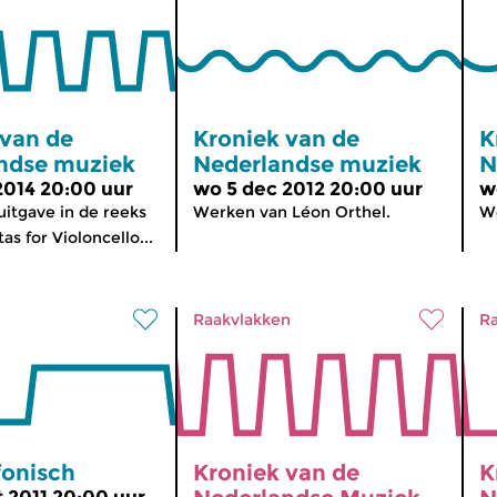
 van de
Kroniek van de
K
ndse muziek
Nederlandse muziek
N
2014 20:00 uur
wo 5 dec 2012 20:00 uur
w
itgave in de reeks
Werken van Léon Orthel.
We
s for Violoncello...
Raakvlakken
Ra
onisch
Kroniek van de
K