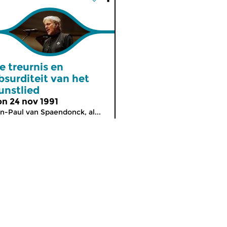
e treurnis en
bsurditeit van het
unstlied
on 24 nov 1991
n-Paul van Spaendonck, al...
meer info