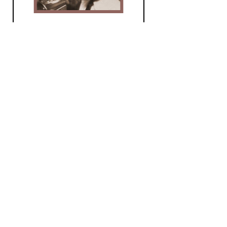
Holiday for Hipsters
za 1 mrt 2025 17:00 uur
Holiday for Hipsters; de
crimineelste jazz en blues uit
de jaren 30, 40 en 50.
Jazz
Holiday for Hipsters
za 4 jan 2025 17:00 uur
Holiday for Hipsters: De
crimineelste jazz en blues uit
de jaren 30, 40 en 50.