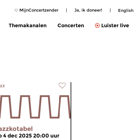
MijnConcertzender
|
Ja, ik doneer!
|
English
Themakanalen
Concerten
Luister live
zz
azzkotabel
o 4 dec 2025 20:00 uur