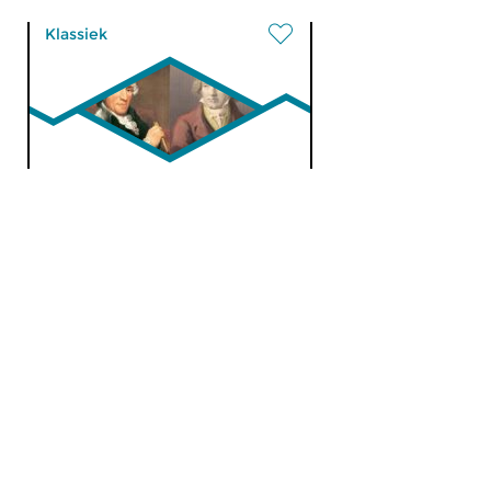
Klassiek
Lastige Leerling
di 4 jul 2023 20:00 uur
Er is geen genre waarin
Beethoven meer aan Haydn
heeft ontleend dan het...
Klassiek