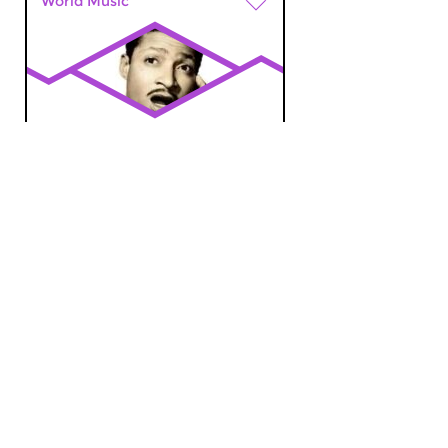
World Music
¡Mambo!
sat 20 jun 2026 14:00 hrs
Music of Latin America
World Music
¡Mambo!