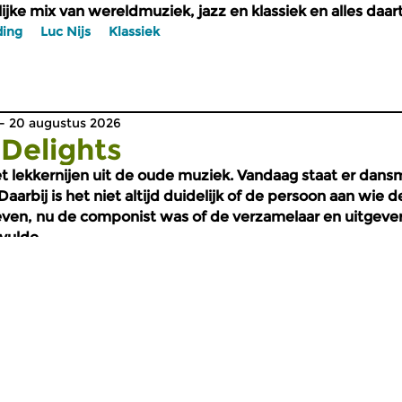
jke mix van wereldmuziek, jazz en klassiek en alles daar
ding
Luc Nijs
Klassiek
 20 augustus 2026
 Delights
t lekkernijen uit de oude muziek. Vandaag staat er dans
aarbij is het niet altijd duidelijk of de persoon aan wie
en, nu de componist was of de verzamelaar en uitgever, o
rvulde.
lborne
Jacques Hendrickx
Early Delights
Renaissance
 20 augustus 2026
ouille
jke mix van wereldmuziek, jazz en klassiek en alles daar
ttke
Luc Nijs
Klassiek