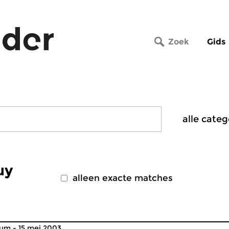
Zoek
Gids
uy
alleen exacte matches
um - 15 mei 2003