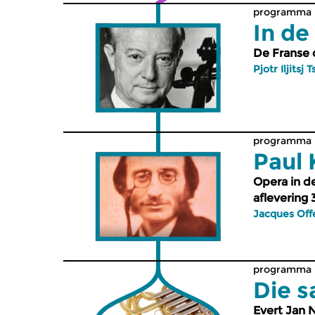
met diepga
programma -
album en ee
In de
kaart, met
De Franse c
artistieke 
Pjotr Iljitsj 
singwriter,
Isabel Rumb
01. Bird Be
Isabel Rumb
Hold everyt
programma -
glow 4:47 • 
Paul 
Alle compo
Opera in d
aflevering 3
Jacques Off
programma -
Die s
Evert Jan 