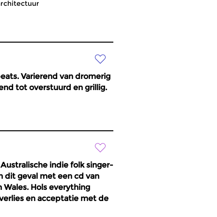
architectuur
beats. Varierend van dromerig
nd tot overstuurd en grillig.
ustralische indie folk singer-
n dit geval met een cd van
 Wales. Hols everything
 verlies en acceptatie met de
 blik. Het is een intiem album