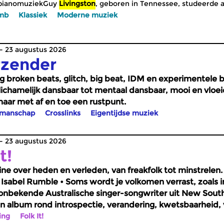
 pianomuziek
Guy
Livingston
, geboren in Tennessee, studeerde 
mb
Klassiek
Moderne muziek
 23 augustus 2026
rzender
ng broken beats, glitch, big beat, IDM en experimentele 
 lichamelijk dansbaar tot mentaal dansbaar, mooi en vloeie
maar met af en toe een rustpunt.
pmanschap
Crosslinks
Eigentijdse muziek
 23 augustus 2026
t!
e over heden en verleden, van freakfolk tot minstrelen. A
 Isabel Rumble • Soms wordt je volkomen verrast, zoals i
 onbekende Australische singer-songwriter uit New South
een album rond introspectie, verandering, kwetsbaarheid,
 inspirerende en rustgevende bron en met een vrouwelijke
ing
Folk It!