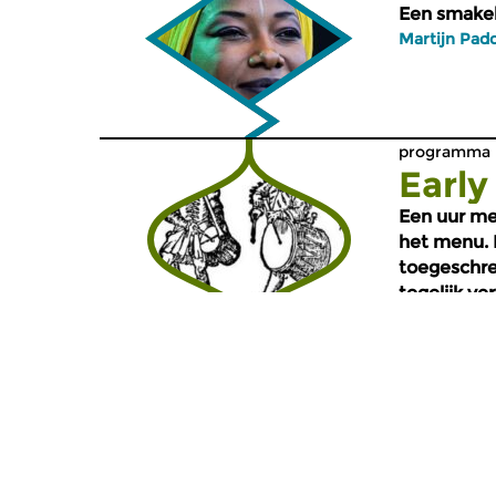
Een smakeli
Martijn Pad
programma -
Early
Een uur me
het menu. D
toegeschrev
tegelijk ve
Anthony Ho
programma -
Ratat
Een smakeli
Alfred Schni