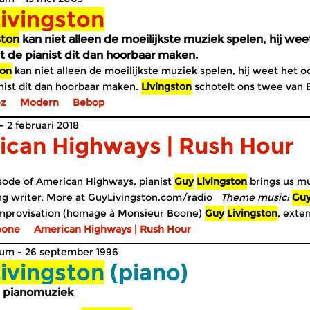
ivingston
ston
kan niet alleen de moeilijkste muziek spelen, hij weet
t de pianist dit dan hoorbaar maken.
ton
kan niet alleen de moeilijkste muziek spelen, hij weet het ook 
schotelt ons twee van Boulez’ drie
nist dit dan hoorbaar maken.
Livingston
schotelt ons twee van B
ez
Modern
Bebop
 2 februari 2018
ican Highways | Rush Hour
sode of American Highways, pianist
Guy
Livingston
brings us mu
ng writer. More at GuyLivingston.com/radio
Theme music:
Gu
mprovisation (homage à Monsieur Boone)
Guy
Livingston
, exte
oone
ng music:
American Highways | Rush Hour
Guy
Livingston
“American Highways” improvisation [..
ton
, extended piano
composed for Concertzender
um - 26 september 1996
ivingston
(piano)
e pianomuziek