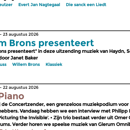
eutzer
Evert Jan Nagtegaal
Die sanck een Liedt
 23 augustus 2026
m Brons presenteert
ons presenteert" in deze uitzending muziek van Haydn, 
oor Janet Baker
uss
Willem Brons
Klassiek
 22 augustus 2026
Piano
 de Concertzender, een grenzeloos muziekpodium voor a
hebbers. Vandaag hebben we een interview met Philipp R
Picturing the Invisible'. • Zijn trio bestaat verder uit Om
ums. Verder horen we speelse muziek van Glerum Omni