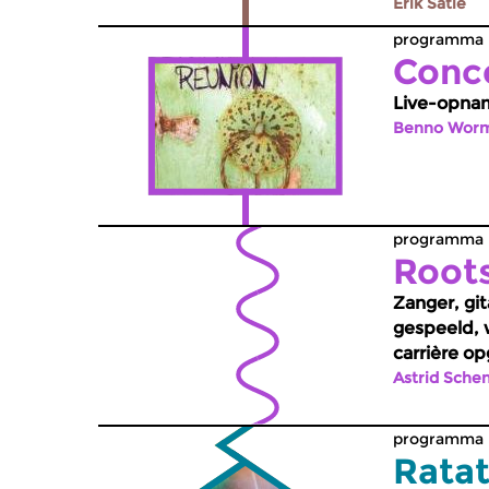
Jamie Pee
Erik Satie
programma -
Conce
Live-opnam
Benno Wor
programma -
Root
Zanger, gi
gespeeld, w
carrière op
Astrid Sche
programma -
Ratat