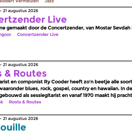
t-drums en Timothy Banchett-piano
Robert Vermeulen
Jazz
 21 augustus 2026
rtzender Live
e gemaakt door de Concertzender, van Mostar Sevdah 
mgoor
Concertzender Live
 21 augustus 2026
s & Routes
tarist en componist Ry Cooder heeft zo'n beetje alle so
aaronder blues, rock, gospel, country en hawaiian. In de 
gebouwd als sessiegitarist en vanaf 1970 maakt hij prach
nk
Roots & Routes
 21 augustus 2026
ouille