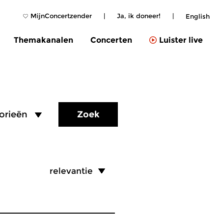
MijnConcertzender
|
Ja, ik doneer!
|
English
Themakanalen
Concerten
Luister live