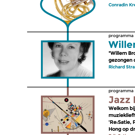
Conradin Kr
programma -
Wille
"Willem Br
gezongen d
Richard Stra
programma -
Jazz 
Welkom bij
muzieklief
'Re:Satie, 
Hong op dr