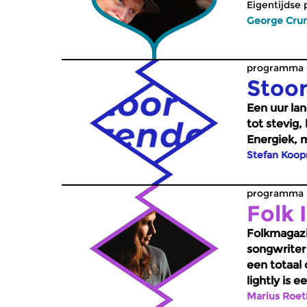
Eigentijdse
George Cru
programma -
Stoo
Een uur la
tot stevig,
Energiek, 
Stefan Koo
programma -
Folk I
Folkmagazin
songwriter
een totaal
lightly is 
natuur als
Marius Roet