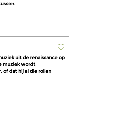
tussen.
muziek uit de renaissance op
 de muziek wordt
f dat hij al die rollen
meer info
tussen.