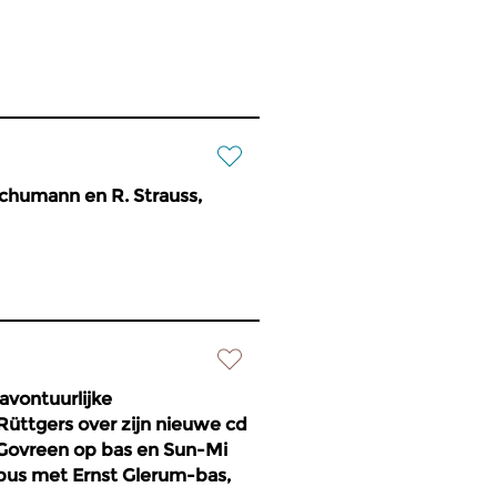
Schumann en R. Strauss,
vontuurlijke
üttgers over zijn nieuwe cd
er Govreen op bas en Sun-Mi
bus met Ernst Glerum-bas,