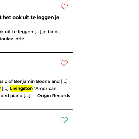
 het ook uit te leggen je
uit te leggen [...] je biedt,
oulez' drie
sic of Benjamin Boone and [...]
y
[...]
Livingston
“American
nded piano [...] … Origin Records
.] (homage à Monsieur Boone)