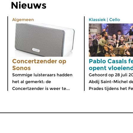
Nieuws
Algemeen
Klassiek
|
Cello
Concertzender op
Pablo Casals fe
Sonos
opent vloeien
Sommige luisteraars hadden
Gehoord op 28 juli 2
het al gemerkt: de
Abdij Saint-Michel d
Concertzender is weer te...
Prades tijdens het Fes
MijnCZ
|
Ja, ik doneer!
|
English