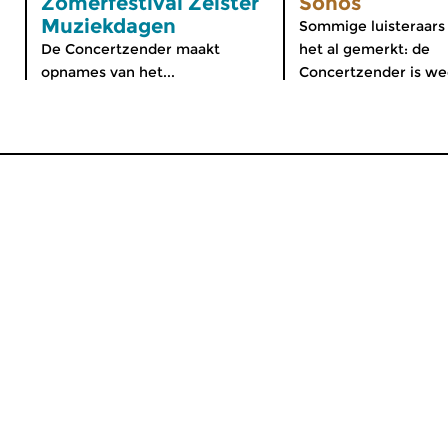
Zomerfestival Zeister
Sonos
Muziekdagen
Sommige luisteraars
De Concertzender maakt
het al gemerkt: de
opnames van het...
Concertzender is wee
MijnCZ
|
Ja, ik doneer!
|
English
Home
Gids
Nieuws
Programma’s
Themakanalen
Concerten
Podcasts