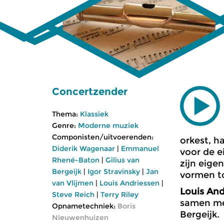
Concertzender
Thema:
Klassiek
Genre:
Moderne muziek
Componisten/uitvoerenden:
orkest, h
Diderik Wagenaar
|
Emmanuel
voor de e
Rhené-Baton
|
Gilius van
zijn eige
Bergeijk
|
Igor Stravinsky
|
Jan
vormen tot
van Vlijmen
|
Louis Andriessen
|
Louis And
Steve Reich
|
Terry Riley
samen met
Opnametechniek:
Boris
Bergeijk.
Nieuwenhuizen