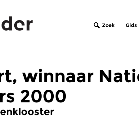
Zoek
Gids
rt, winnaar Nat
rs 2000
ienklooster