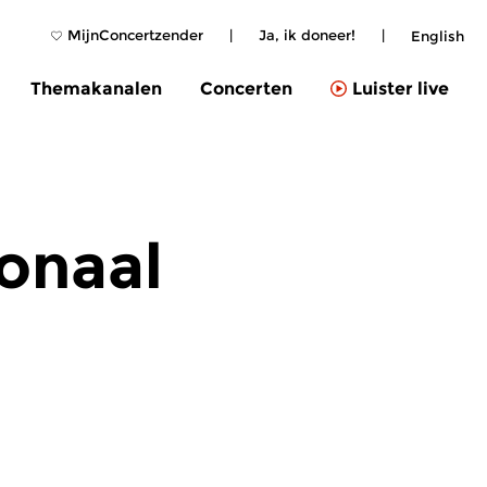
MijnConcertzender
|
Ja, ik doneer!
|
English
Themakanalen
Concerten
Luister live
ionaal