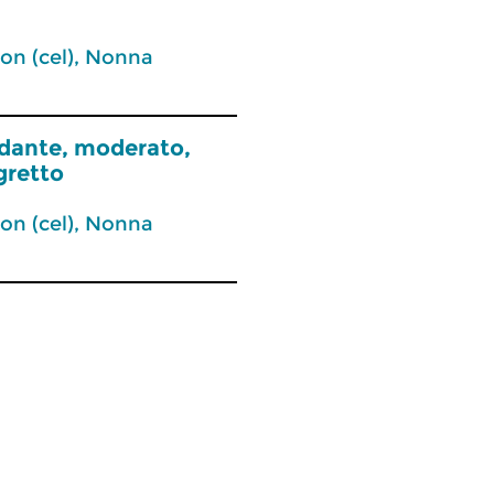
on (cel), Nonna
andante, moderato,
gretto
on (cel), Nonna
oncertzender
Concertzender
meer info