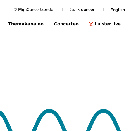
MijnConcertzender
|
Ja, ik doneer!
|
English
Themakanalen
Concerten
Luister live