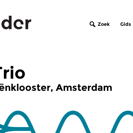
Zoek
Gids
rio
niënklooster, Amsterdam