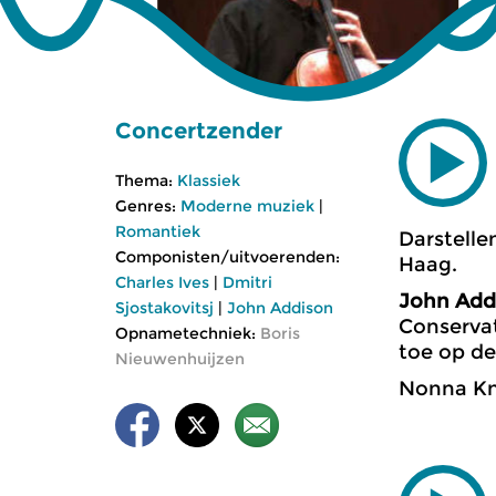
Concertzender
Thema:
Klassiek
Genres:
Moderne muziek
|
Romantiek
Darstelle
Componisten/uitvoerenden:
Haag.
Charles Ives
|
Dmitri
John Add
Sjostakovitsj
|
John Addison
Conservat
Opnametechniek:
Boris
toe op de
Nieuwenhuijzen
Nonna Knu