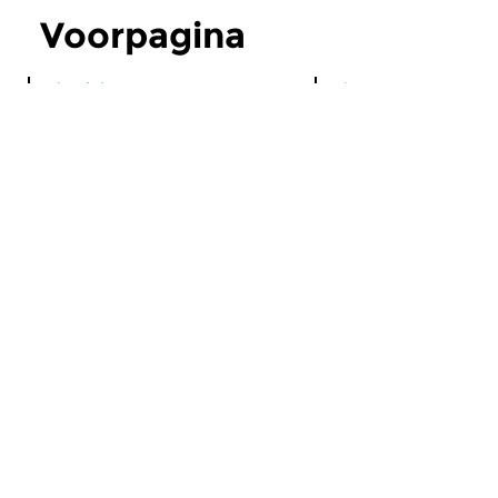
Voorpagina
Klassiek
Algemeen
Opnames tijdens
Concertzender
Zomerfestival Zeister
Sonos
Muziekdagen
Sommige luisteraars
De Concertzender maakt
het al gemerkt: de
opnames van enkele...
Concertzender is wee
Recent nieuws