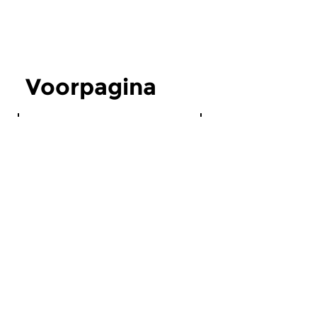
Voorpagina
Klassiek
Algemeen
Opnames tijdens
Concertzender
Zomerfestival Zeister
Sonos
Muziekdagen
Sommige luisteraars
De Concertzender maakt
het al gemerkt: de
opnames van het...
Concertzender is wee