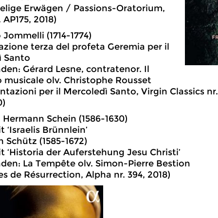
Selige Erwägen / Passions-Oratorium,
. AP175, 2018)
ò Jommelli (1714-1774)
zione terza del profeta Geremia per il
ì Santo
den: Gérard Lesne, contratenor. Il
 musicale olv. Christophe Rousset
ntazioni per il Mercoledì Santo, Virgin Classics n
0)
 Hermann Schein (1586-1630)
t ‘Israelis Brünnlein’
ch Schütz (1585-1672)
it ‘Historia der Auferstehung Jesu Christi’
den: La Tempête olv. Simon-Pierre Bestion
es de Résurrection, Alpha nr. 394, 2018)