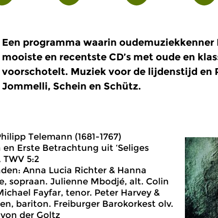
Een programma waarin oudemuziekkenner K
mooiste en recentste CD’s met oude en kla
voorschotelt. Muziek voor de lijdenstijd e
Jommelli, Schein en Schütz.
Philipp Telemann (1681-1767)
a en Erste Betrachtung uit ‘Seliges
, TWV 5:2
den: Anna Lucia Richter & Hanna
 sopraan. Julienne Mbodjé, alt. Colin
Michael Fayfar, tenor. Peter Harvey &
n, bariton. Freiburger Barokorkest olv.
 von der Goltz