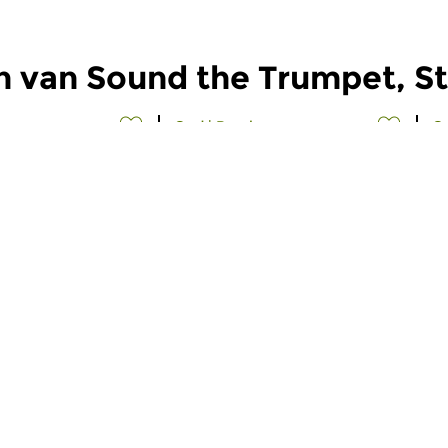
 van Sound the Trumpet, Str
Oud
|
Barok
O
he Trumpet,
Sound the Trumpet,
S
e Viol!
Strike the Viol!
S
026 11:00 uur
zo 31 mei 2026 11:00 uur
z
kkenner Kees
Oudemuziekkenner Kees
O
t zijn keuze uit...
Koudstaal met zijn keuze uit...
Ko