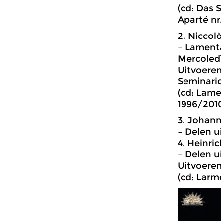
(cd: Das 
Aparté nr
2. Niccol
– Lamenta
Mercoled
Uitvoeren
Seminario
(cd: Lame
1996/201
3. Johann
– Delen ui
4. Heinri
– Delen u
Uitvoeren
(cd: Larm