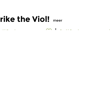
ike the Viol!
meer
ud
|
Barok
Oud
|
Barok
meer info
ound the Trumpet,
Sound the Trumpet,
trike the Viol!
Strike the Viol!
o 17 mei 2026 11:00 uur
zo 3 mei 2026 11:00 uur
udemuziekkenner Kees
Oudemuziekkenner Kees
udstaal presenteert de...
Koudstaal presenteert de...