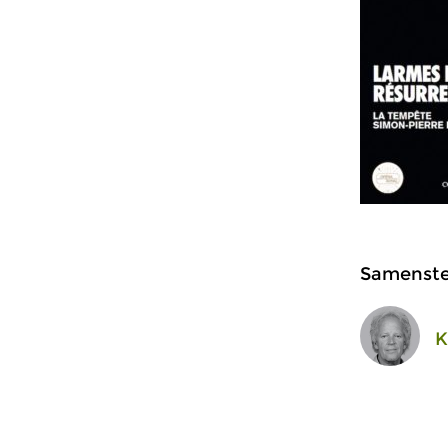
Samenstel
K