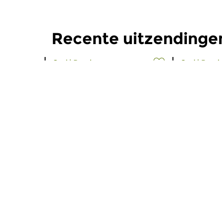
Recente uitzendingen
Oud
|
Barok
Oud
|
Barok
Sound the Trumpet,
Sound t
Strike the Viol!
Strike th
zo 21 jun 2026 11:00 uur
zo 7 jun 2
Oudemuziekkenner Kees
Oudemuzie
Koudstaal presenteert de...
Koudstaal me