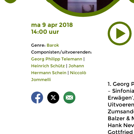
ma 9 apr 2018
14:00 uur
Genre:
Barok
Componisten/uitvoerenden:
Georg Philipp Telemann
|
Heinrich Schütz
|
Johann
Hermann Schein
|
Niccolò
Jommelli
1. Georg 
– Sinfoni
Erwägen’
Uitvoeren
Zumsande,
Balzer & 
Hank Neve
Gottfried