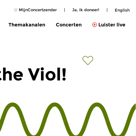
MijnConcertzender
|
Ja, ik doneer!
|
English
Themakanalen
Concerten
Luister live
he Viol!