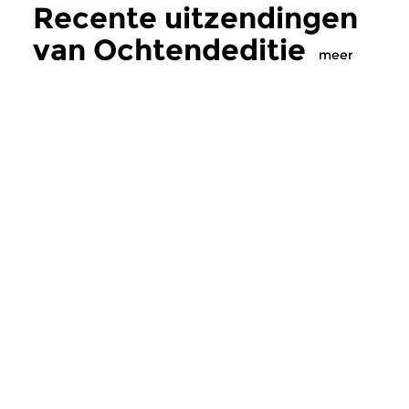
Recente uitzendingen
van Ochtendeditie
meer
Klassiek
Klassiek
Ochtendeditie
Ochtendeditie
zo 2 aug 2026 07:00 uur
za 1 aug 2026 07:
Werken van Johann Adolf
Werken van Alessan
Hasse, Anoniem, Johann
Scarlatti, Johann Ku
Christoph Pepusch...
Johann Friedrich Fasc
Meer van