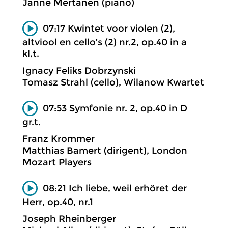
Janne Mertanen (piano)
07:17 Kwintet voor violen (2),
altviool en cello’s (2) nr.2, op.40 in a
kl.t.
Ignacy Feliks Dobrzynski
Tomasz Strahl (cello), Wilanow Kwartet
07:53 Symfonie nr. 2, op.40 in D
gr.t.
Franz Krommer
Matthias Bamert (dirigent), London
Mozart Players
08:21 Ich liebe, weil erhöret der
Herr, op.40, nr.1
Joseph Rheinberger