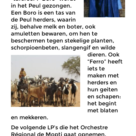
in het Peul gezongen.
Een Boro is een tas van
de Peul herders, waarin
zij, behalve melk en boter, ook
amuletten bewaren, om hen te
beschermen tegen stekelige planten,
schorpioenbeten, slangengif en wilde
dieren.
Ook
“Ferro” heeft
iets te
maken met
herders en
hun geiten
en schapen:
het begint
met blaten
en mekkeren.
De volgende LP’s die het Orchestre
Régional de Mopti gaat opnemen,