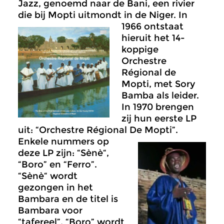
Jazz, genoemd naar de Bani, een rivier
die bij Mopti uitmondt in de Niger.
In
1966 ontstaat
hieruit het 14-
koppige
Orchestre
Régional de
Mopti, met Sory
Bamba als leider.
In 1970 brengen
zij hun eerste LP
uit: “Orchestre Régional De Mopti”.
Enkele nummers op
deze LP zijn: “Sènè“,
“Boro” en “Ferro”.
“Sènè“ wordt
gezongen in het
Bambara en de titel is
Bambara voor
“tafereel”. “Boro” wordt