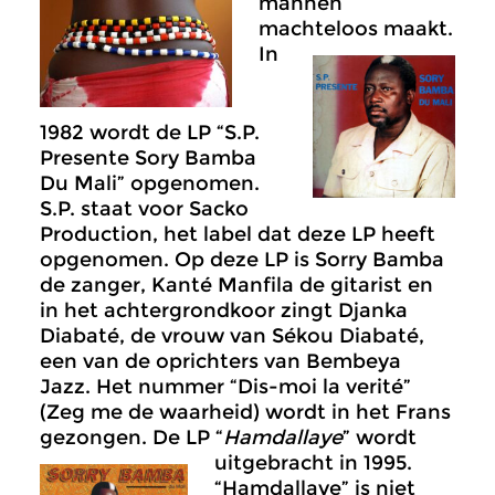
mannen
machteloos maakt.
In
1982 wordt de LP “S.P.
Presente Sory Bamba
Du Mali” opgenomen.
S.P. staat voor Sacko
Production, het label dat deze LP heeft
opgenomen. Op deze LP is Sorry Bamba
de zanger, Kanté Manfila de gitarist en
in het achtergrondkoor zingt Djanka
Diabaté, de vrouw van Sékou Diabaté,
een van de oprichters van Bembeya
Jazz. Het nummer “Dis-moi la verité”
(Zeg me de waarheid) wordt in het Frans
gezongen. De LP “
Hamdallaye
” wordt
uitgebracht in 1995.
“Hamdallaye” is niet