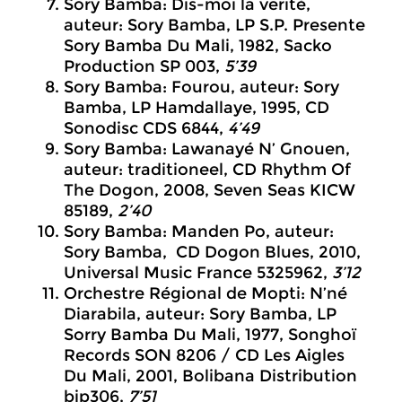
Sory Bamba: Dis-moi la verité,
auteur: Sory Bamba, LP S.P. Presente
Sory Bamba Du Mali, 1982, Sacko
Production SP 003,
5’39
Sory Bamba: Fourou, auteur: Sory
Bamba, LP Hamdallaye, 1995, CD
Sonodisc CDS 6844,
4’49
Sory Bamba: Lawanayé N’ Gnouen,
auteur: traditioneel, CD Rhythm Of
The Dogon, 2008, Seven Seas KICW
85189,
2’40
Sory Bamba: Manden Po, auteur:
Sory Bamba, CD Dogon Blues, 2010,
Universal Music France 5325962,
3’12
Orchestre Régional de Mopti: N’né
Diarabila, auteur: Sory Bamba, LP
Sorry Bamba Du Mali, 1977, Songhoï
Records SON 8206 / CD Les Aigles
Du Mali, 2001, Bolibana Distribution
bip306,
7’51