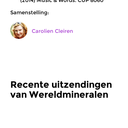
(2014) Music & Words. CUP 8060
Samenstelling:
Carolien Cleiren
Recente uitzendingen
van Wereldmineralen
meer
Wereld
|
Indiase Raga
Wereld
|
Indiase Rag