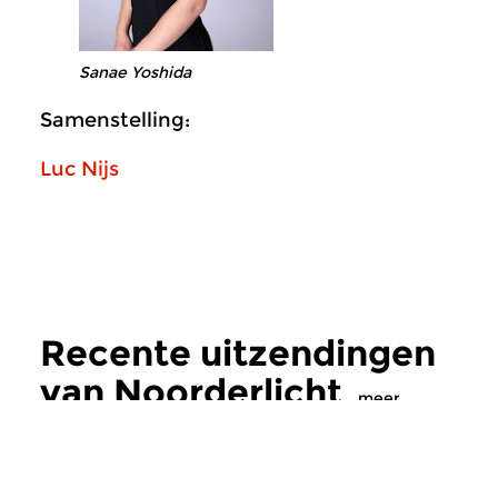
Sanae Yoshida
Samenstelling:
Luc Nijs
Recente uitzendingen
van Noorderlicht
meer
Hedendaags
|
Eigentijdse muziek
Hedendaags
|
Eigent