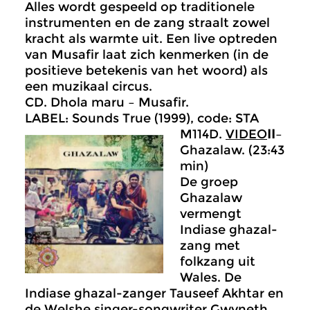
Alles wordt gespeeld op traditionele
instrumenten en de zang straalt zowel
kracht als warmte uit. Een live optreden
van Musafir laat zich kenmerken (in de
positieve betekenis van het woord) als
een muzikaal circus.
CD. Dhola maru – Musafir.
LABEL: Sounds True (1999), code: STA
M114D.
VIDEO
II
–
Ghazalaw. (23:43
min)
De groep
Ghazalaw
vermengt
Indiase ghazal-
zang met
folkzang uit
Wales. De
Indiase ghazal-zanger Tauseef Akhtar en
de Welshe singer-songwriter Gwyneth