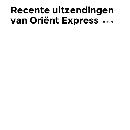
Recente uitzendingen
van Oriënt Express
meer
Wereld
Wereld
|
Balkan
Oriënt Express
Oriënt Express
vr 10 jul 2026 22:00 uur
vr 26 jun 2026 22
Vanavond in Orient Express
De muziek van Cemi
aandacht voor de bijzondere
(Ottomaanse klassiek
samenwerking tussen de...