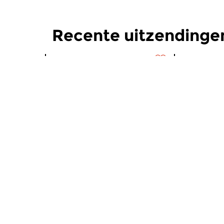
Recente uitzendingen
Hedendaags
|
Eigentijdse muziek
Hedendaag
Noorderlicht
Noorder
di 4 aug 2026 22:00 uur
di 28 jul 
In Noorderlicht, iedere week
In Noorderl
een uur lang exclusief aandacht
een uur lan
voor Scandinavische en...
voor Scandi