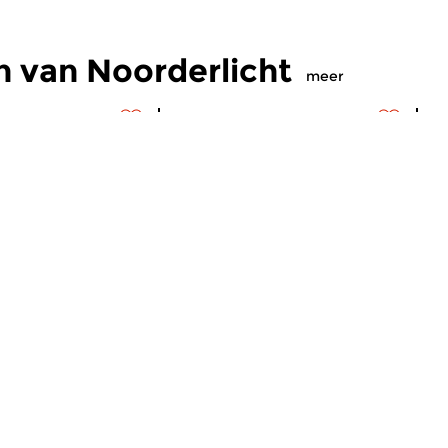
 van Noorderlicht
meer
s
|
Eigentijdse muziek
Hedendaags
|
Eigentijdse muziek
H
licht
Noorderlicht
N
2026 22:00 uur
di 21 jul 2026 22:00 uur
d
icht, iedere week
In Noorderlicht, iedere week
In
g exclusief aandacht
een uur lang exclusief aandacht
ee
navische en...
voor Scandinavische en...
vo