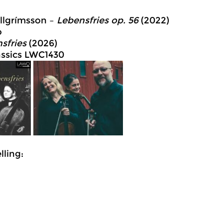
allgrímsson –
Lebensfries op. 56
(2022)
o
sfries
(2026)
ssics LWC1430
ling: