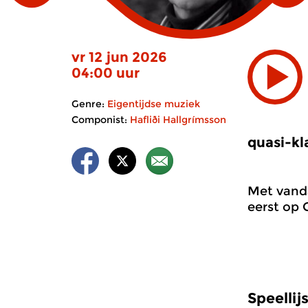
vr 12 jun 2026
04:00 uur
Genre:
Eigentijdse muziek
Componist:
Hafliði Hallgrímsson
quasi-kl
Met vanda
eerst op 
Speellij