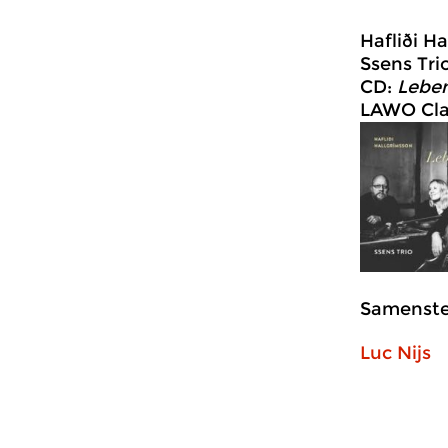
Hafliði H
Ssens Tri
CD:
Leben
LAWO Cla
Samenstel
Luc Nijs