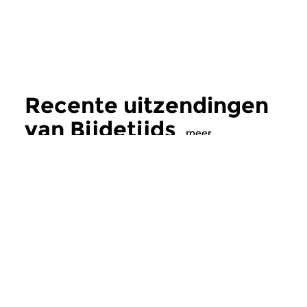
Recente uitzendingen
van Bijdetijds
meer
Hedendaags
|
Eigentijdse muziek
Hedendaags
Bijdetijds
Bijdetijds
wo 5 aug 2026 20:00 uur
ma 3 aug 2026 19
Australische componiste Liza
Hedendaagse muziek
Lim.