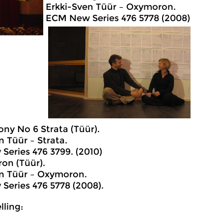
Erkki-Sven Tüür – Oxymoron.
ECM New Series 476 5778 (2008)
ny No 6 Strata (Tüür).
n Tüür – Strata.
eries 476 3799. (2010)
on (Tüür).
en Tüür – Oxymoron.
eries 476 5778 (2008).
ling: