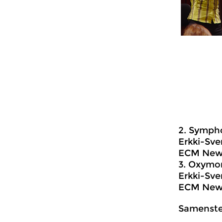
2. Sympho
Erkki-Sve
ECM New S
3. Oxymor
Erkki-Sv
ECM New S
Samenstel