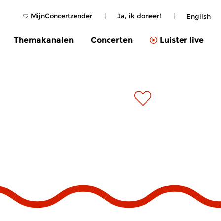
MijnConcertzender
|
Ja, ik doneer!
|
English
Themakanalen
Concerten
Luister live