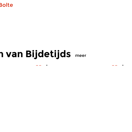
Bolte
 van Bijdetijds
meer
s
Hedendaags
H
ds
Bijdetijds
B
2026 19:00 uur
ma 27 jul 2026 19:00 uur
m
e muziek.
Hedendaagse muziek.
Ca
S