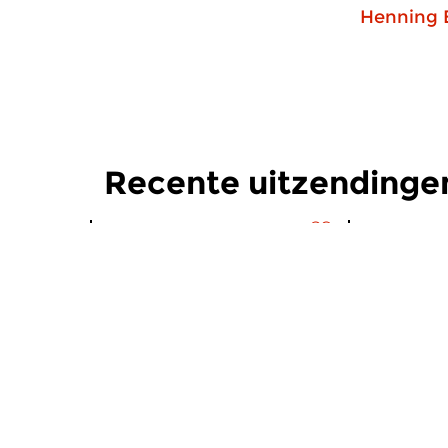
Henning 
Recente uitzendingen
Hedendaags
|
Eigentijdse muziek
Hedendaag
Bijdetijds
Bijdetij
wo 5 aug 2026 20:00 uur
ma 3 aug 
Australische componiste Liza
Hedendaags
Lim.