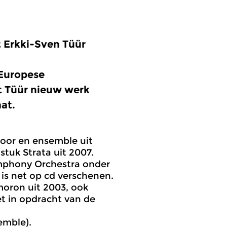
 Erkki-Sven Tüür
 Europese
t Tüür nieuw werk
aat.
oor en ensemble uit
tuk Strata uit 2007.
ymphony Orchestra onder
, is net op cd verschenen.
moron uit 2003, ook
t in opdracht van de
emble).