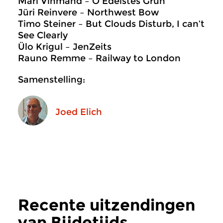
Mari Vihmand – O Edelstes Grün
Jüri Reinvere – Northwest Bow
Timo Steiner – But Clouds Disturb, I can’t
See Clearly
Ülo Krigul – JenZeits
Rauno Remme – Railway to
London
Samenstelling:
Joed Elich
Recente uitzendingen
van Bijdetijds