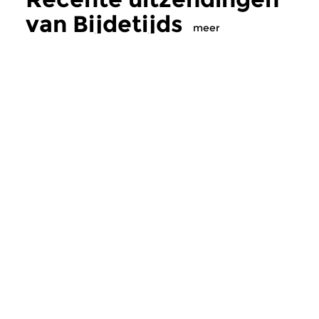
van Bijdetijds
meer
Hedendaags
|
Eigentijdse muziek
Hedendaags
Bijdetijds
Bijdetijds
wo 5 aug 2026 20:00 uur
ma 3 aug 2026 19
Australische componiste Liza
Hedendaagse muziek
Lim.
Meer van
programmamaker