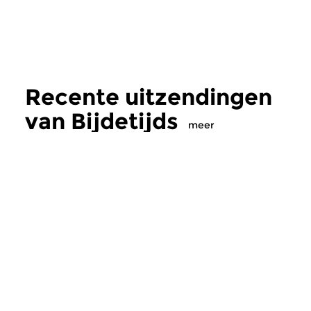
Recente uitzendingen
van Bijdetijds
meer
Hedendaags
|
Eigentijdse muziek
Hedendaags
Bijdetijds
Bijdetijds
wo 5 aug 2026 20:00 uur
ma 3 aug 2026 19
Australische componiste Liza
Hedendaagse muziek
Lim.