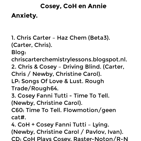
Cosey, CoH en Annie
Anxiety.
1. Chris Carter – Haz Chem (Beta3).
(Carter, Chris).
Blog:
chriscarterchemistrylessons.blogspot.nl.
2. Chris & Cosey – Driving Blind. (Carter,
Chris / Newby, Christine Carol).
LP: Songs Of Love & Lust. Rough
Trade/Rough64.
3. Cosey Fanni Tutti ‎- Time To Tell.
(Newby, Christine Carol).
C60: Time To Tell. Flowmotion/geen
cat#.
4. CoH + Cosey Fanni Tutti – Lying.
(Newby, Christine Carol / Pavlov, Ivan).
CD: CoH Plays Cosey. Raster-Noton/R-N