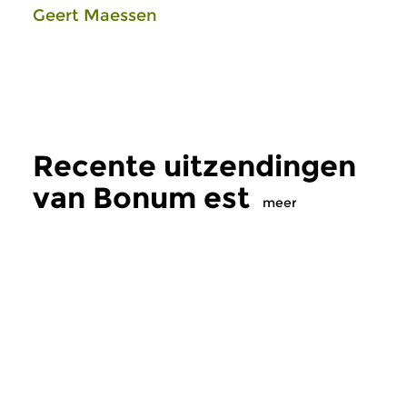
Geert Maessen
Recente uitzendingen
van Bonum est
meer
Oud
|
Gregoriaans
Oud
|
Gregoriaans
Bonum est
Bonum est
zo 20 mrt 2016 15:00 uur
zo 21 feb 2016 15
Een programma over het
Een programma over