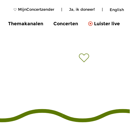
MijnConcertzender
|
Ja, ik doneer!
|
English
Themakanalen
Concerten
Luister live