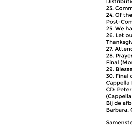
Distribu
23. Commu
24. Of th
Post-Co
25. We ha
26. Let o
Thanksgiv
27. Atten
28. Pray
Final (Mo
29. Bless
30. Final 
Cappella 
CD: Peter
(Cappell
Bij de af
Barbara, 
Samenstel