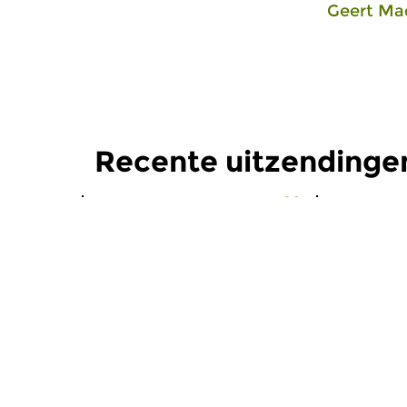
Geert Ma
Recente uitzendinge
Oud
|
Gregoriaans
Oud
|
Grego
Bonum est
Bonum 
zo 20 mrt 2016 15:00 uur
zo 21 feb 
Een programma over het
Een progra
gregoriaans. Aflevering 151:
gregoriaans.