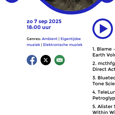
zo 7 sep 2025
18:00 uur
Genres:
Ambient
|
Eigentijdse
muziek
|
Elektronische muziek
1. Blame 
Earth Vol
2. mcthf
Direct Ac
3. Bluete
Tone Scie
4. TeleL
Petrogly
5. Aliste
Within W