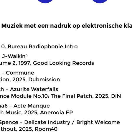
Muziek met een nadruk op elektronische kl
0. Bureau Radiophonie Intro
– J-Walkin’
ume 2, 1997, Good Looking Records
g – Commune
tion, 2025, Dubmission
ch – Azurite Waterfalls
nce Module No.10: The Final Patch, 2025, DiN
una6 – Acte Manque
ph Music, 2025, Anemoia EP
r Spence – Delicate Industry / Bright Welcome
ithout, 2025, Room40