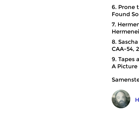
6. Prone 
Found So
7. Hermen
Hermenei
8. Sascha
CAA-54, 2
9. Tapes 
A Picture
Samenstel
H