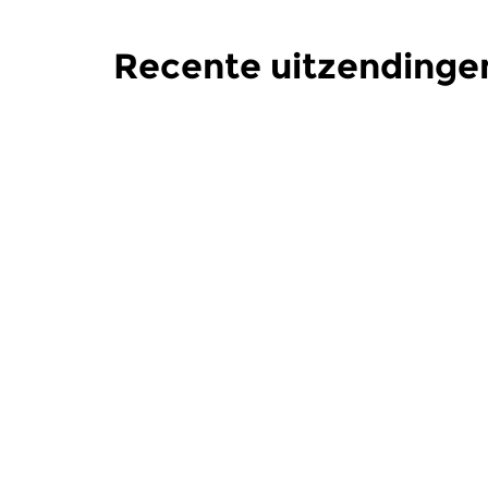
Recente uitzendinge
Crosslinks
|
Ambient
Crosslinks
|
Bureau Radiophonie
Bureau 
zo 5 jul 2026 18:00 uur
zo 7 jun 
Muziek met een nadruk op
Muziek met
elektronische klankwerelden.
elektronisc
Meer van programma