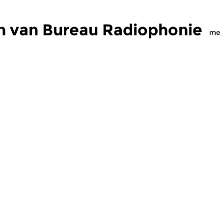
n van Bureau Radiophonie
me
Ambient
Crosslinks
|
Ambient
Cr
Radiophonie
Bureau Radiophonie
B
2026 18:00 uur
zo 3 mei 2026 18:00 uur
z
 een nadruk op
Muziek met een nadruk op
Mu
he klankwerelden.
elektronische klankwerelden.
el
maker Harrold Roeland