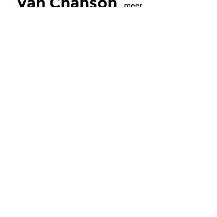
van Chanson
meer
Crosslinks
Crosslinks
Chanson
Chanson
za 1 aug 2026 13:00 uur
za 25 jul 2026 13
Deel 2 van een drieluik over
Deel 1 van een drielu
Charles Trenet (1913-2001), die
Charles Trenet (1913-
25 jaar geleden overleed.
25 jaar geleden over
Meer van
programmamaker