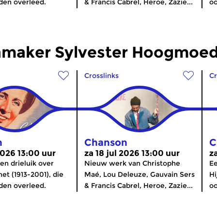
eden overleed.
& Francis Cabrel, Heroe, Zazie...
oo
maker Sylvester Hoogmoe
Crosslinks
Cr
n
Chanson
C
2026 13:00 uur
za 18 jul 2026 13:00 uur
z
en drieluik over
Nieuw werk van Christophe
Ee
et (1913-2001), die
Maé, Lou Deleuze, Gauvain Sers
Hi
eden overleed.
& Francis Cabrel, Heroe, Zazie...
oo