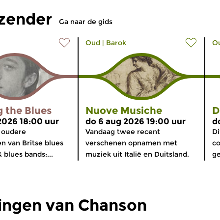
tzender
Ga naar de gids
Oud
|
Barok
O
 the Blues
Nuove Musiche
D
2026 18:00 uur
do 6 aug 2026 19:00 uur
d
 oudere
Vandaag twee recent
Di
en van Britse blues
verschenen opnamen met
co
 blues bands:...
muziek uit Italië en Duitsland.
ge
ingen van Chanson