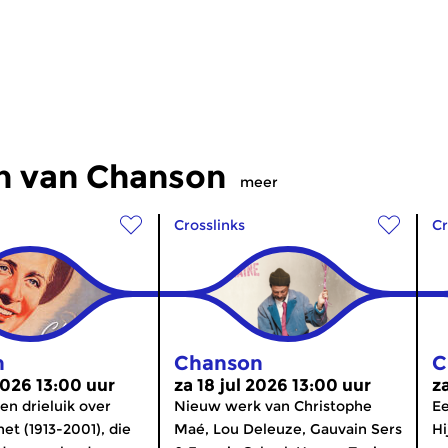
n van Chanson
meer
Crosslinks
Cr
n
Chanson
C
2026 13:00 uur
za 18 jul 2026 13:00 uur
z
en drieluik over
Nieuw werk van Christophe
Ee
et (1913-2001), die
Maé, Lou Deleuze, Gauvain Sers
Hi