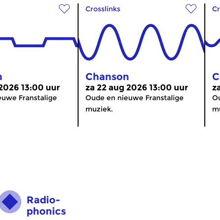
Crosslinks
Cr
n
Chanson
C
 2026 13:00 uur
za 22 aug 2026 13:00 uur
z
euwe Franstalige
Oude en nieuwe Franstalige
Ou
muziek.
mu
Radio­
phonics